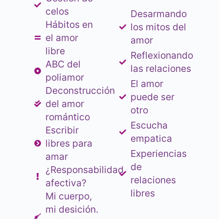
celos
Desarmando
Hábitos en
los mitos del
el amor
amor
libre
Reflexionando
ABC del
las relaciones
poliamor
El amor
Deconstrucción
puede ser
del amor
otro
romántico
Escucha
Escribir
empatica
libres para
Experiencias
amar
de
¿Responsabilidad
relaciones
afectiva?
libres
Mi cuerpo,
mi desición.